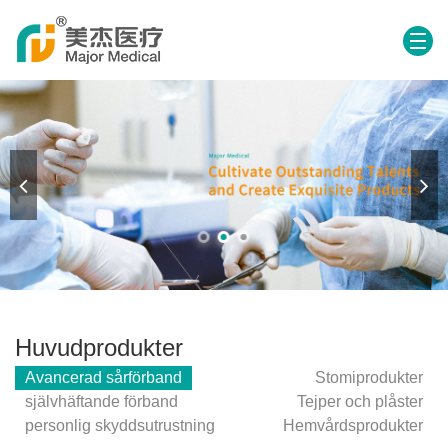
Huvudprodukter
Avancerad sårförband
Stomiprodukter
självhäftande förband
Tejper och plåster
personlig skyddsutrustning
Hemvårdsprodukter