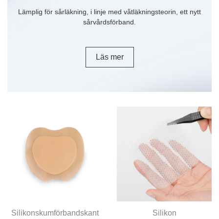
Lämplig för sårläkning, i linje med våtläkningsteorin, ett nytt
sårvårdsförband.
Läs mer
Silikonskumförbandskant
Silikon