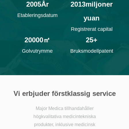
2005
År
2013
miljoner
Etableringsdatum
yuan
Registrerat capital
20000
㎡
25
+
Golvutrymme
Bruksmodellpatent
Vi erbjuder förstklassig service
Major Medica tillhandahåller
högkvalitativa medicintekniska
produkter, inklusive medicinsk