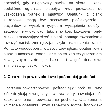
dochodzi, gdy długotrwały nacisk na skórę i tkanki
podskórne ogranicza przepływ krwi, prowadząc do
uszkodzenia tkanek i martwicy. Opatrunki z pianki
silikonowej mogą być stosowane profilaktycznie u
pacjentów z wysokim ryzykiem wystąpienia odleżyn,
szczególnie w okolicach takich jak kość krzyżowa i pięty.
Miękki, amortyzujący rdzeń z pianki pomaga równomiernie
rozłożyć nacisk, zmniejszając ryzyko uszkodzenia tkanek.
Ponadto wodoodporna warstwa zewnętrzna opatrunków z
pianki silikonowej chroni ranę przed zanieczyszczeniami
zewnętrznymi, takimi jak bakterie i wilgoć, dodatkowo
zmniejszając ryzyko infekcji.
4. Oparzenia powierzchniowe i pośredniej grubości
Oparzenia powierzchowne i pośredniej grubości to urazy,
które dotykają zewnętrznych warstw skóry, powodując ból,
zaczerwienienie i powstawanie pęcherzy. Oparzenia te
wymagają opatrunku, który zapewni wilgotne środowisko