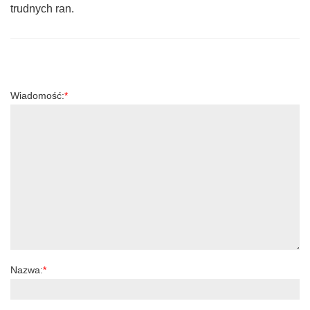
trudnych ran.
Wiadomość:
*
Nazwa:
*