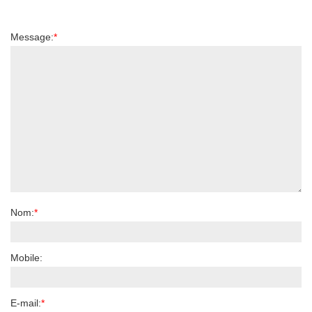
Message:
*
Nom:
*
Mobile:
E-mail:
*