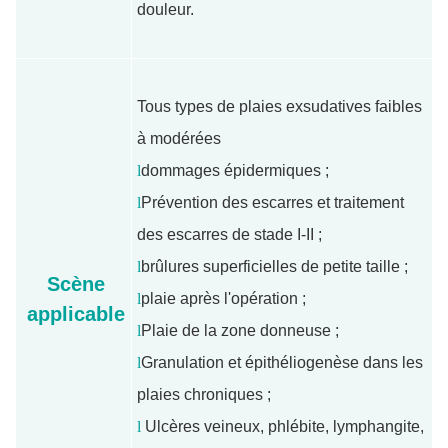
douleur.
Tous types de plaies exsudatives faibles
à modérées
l
dommages épidermiques ;
l
Prévention des escarres et traitement
des escarres de stade I-II ;
l
brûlures superficielles de petite taille ;
Scène
l
plaie après l'opération ;
applicable
l
Plaie de la zone donneuse ;
l
Granulation et épithéliogenèse dans les
plaies chroniques ;
l
Ulcères veineux, phlébite, lymphangite,