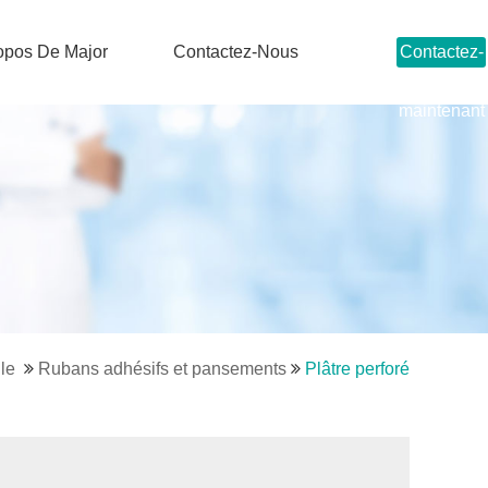
opos De Major
Contactez-Nous
Contactez-
nous dès
maintenant
le
Rubans adhésifs et pansements
Plâtre perforé