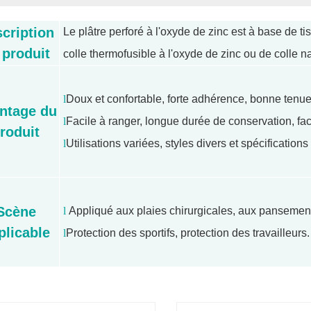
cription
Le plâtre perforé à l'oxyde de zinc est à base de t
 produit
colle thermofusible à l'oxyde de zinc ou de colle na
l
Doux et confortable, forte adhérence, bonne tenue, 
ntage du
l
Facile à ranger, longue durée de conservation, facil
roduit
l
Utilisations variées, styles divers et spécification
Scène
l
Appliqué aux plaies chirurgicales, aux pansements 
plicable
l
Protection des sportifs, protection des travailleurs.